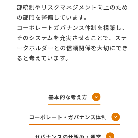
部統制やリスクマネジメント向上のため
採用情報
の部門を整備しています。
経営方針・戦略
サステナビリティマネジメント
沿革
コーポレートガバナンス体制を構築し、
採用情報トップ
そのシステムを充実させることで、ステ
財務・業績
マテリアリティ
ークホルダーとの信頼関係を大切にでき
事業紹介
ると考えています。
新卒採用
IRライブラリ
お問い合わせ
環境
組織図
第二新卒・経験者採用
IRニュース
社会
ゆめタウン公式サイト
基本的な考え方
パート・アルバイト採用
個人投資家の皆さまへ
コーポレート・ガバナンス体制
ガバナンス
オープニング・リニューアル採用
ガバナンスの仕組み・運営