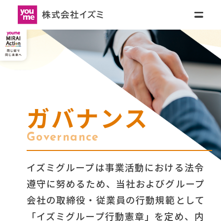
リティ
ニュースリリース
採用情報
お
問
SH)
い
合
わ
せ
会社情報
会社情報トップ
IR情報
(ENGLISH)
ガバナンス
Governance
会社概要
JAPANESE
- 
ENGLISH
サステナビリティ
(ENGLISH)
イズミグループは事業活動における法令
IR情報トップ
グループ会社
遵守に努めるため、当社およびグループ
JAPANESE
- 
ENGLISH
ニュースリリース
会社の取締役・従業員の行動規範として
企業情報
「イズミグループ行動憲章」を定め、内
サステナビリティトップ
経営理念・社長メッセージ