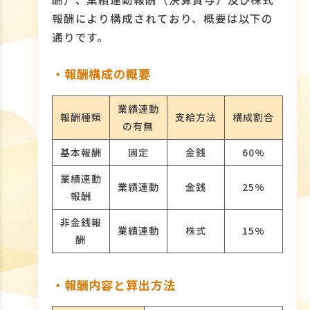
報酬により構成されており、概要は以下の
通りです。
・報酬構成の概要
業績連動
報酬種類
支給方法
構成割合
の有無
基本報酬
固定
金銭
60%
業績連動
業績連動
金銭
25%
報酬
非金銭報
業績連動
株式
15%
酬
・報酬内容と算出方法