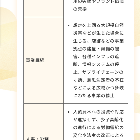
用の失墜やブランド価値
の棄損
想定を上回る大規模自然
災害などが生じた場合に
生じる、店舗などの事業
拠点の建屋・設備の被
害、各種インフラの遮
事業継続
断、情報システムの停
止、サプライチェーンの
寸断、意思決定者の不在
などによる広域かつ多岐
にわたる事業の停止
人的資本への投資や対応
が進捗せず、少子高齢化
の進行による労働需給の
変化や法令の改正による
人事・労務