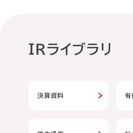
リ
ウ
卒
テ
ン
・
個
ィ
経
公
人
IRライブラリ
験
式
投
環
者
資
サ
境
採
家
イ
用
決算資料
有
の
ト
皆
社
さ
会
パ