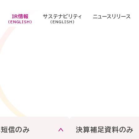
IR情報
サステナビリティ
ニュースリリース
(ENGLISH)
(ENGLISH)
ティ
企業情報
新卒採用
サステナビリティマネジメン
経営方針・戦略
第二新卒・経
経営理
会社概要
グループ会社
社長メ
IRライブラリ
パート・アルバイト採用
環境
IRニュース
オープニング
沿革
事業紹介
組織図
株主・株式情報
ガバナンス
IR関連情報
サステナビリティニュース
算短信のみ
決算補足資料のみ