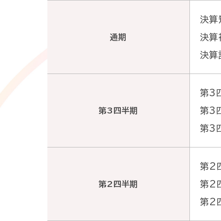
報
セ
・
ス
決算
ー
決算
通期
業
テ
決算
ジ
績
ナ
採
ビ
用
第3
第3
リ
第3四半期
情
沿
I
第3
テ
報
革
R
ィ
ト
ラ
第2
お
マ
ッ
第2
第2四半期
イ
事
第2
問
ネ
プ
ブ
業