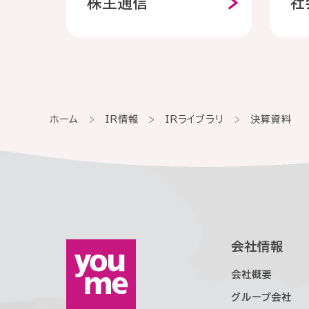
株主通信
社
ま
ー
へ
ト
ガ
・
バ
ホーム
IR情報
IRライブラリ
決算資料
ア
株
ナ
ル
主
ン
バ
・
ス
イ
株
会社情報
ト
式
S
会社概要
採
情
グループ会社
D