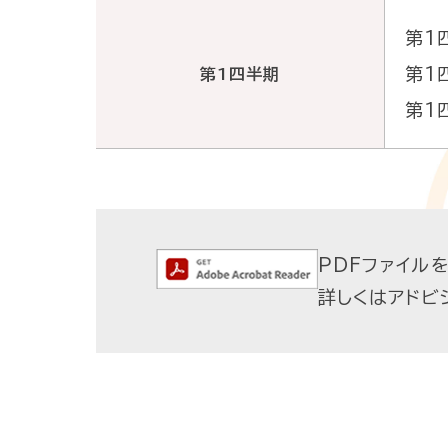
ジ
い
ラ
第1
紹
メ
合
第1
第1四半期
リ
新
介
第1
ン
わ
卒
ト
せ
採
I
組
用
R
織
PDFファイルを
マ
ニ
図
詳しくはアドビ
テ
ゆ
ュ
第
リ
め
ー
二
ア
タ
ス
新