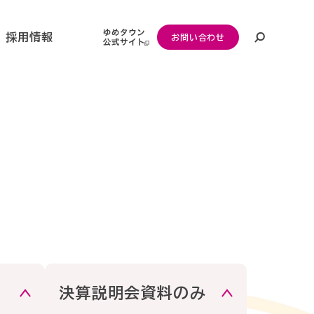
採用情報
お問い合わせ
ト
験者採用
念・
財務・業績
マテリアリティ
ッセージ
・リニューアル採用
個人投資家の皆さまへ
社会
SDGs
決算説明会資料のみ