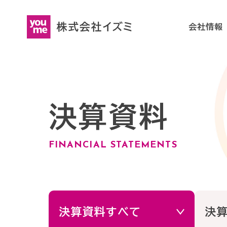
会社情報
会
社
会社情報
IR情報
サステナビリ
採用情報
情
決算資料
INVESTOR RELATIONS
SUSTAINABILITY
RECRUITMENT
COMPANY
報
FINANCIAL STATEMENTS
JAPANESE
JAPANESE
- 
- 
ENGLISH
ENGLISH
会
IR
(ENGLISH)
決算資料すべて
決
社
情