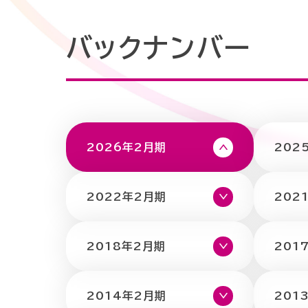
リ
ッ
要
テ
バックナンバー
プ
ィ
グ
企
ル
2026年2月期
202
業
ニ
ー
情
プ
ュ
2022年2月期
202
サ
報
会
ス
ー
2018年2月期
201
社
テ
ス
2014年2月期
201
経
ナ