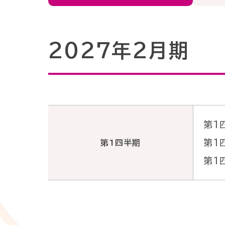
情
報
報
2027年2月期
ト
サ
(ENGLISH)
ッ
プ
ス
I
第1
R
テ
第1
第1四半期
第1
情
会
ナ
報
社
ビ
ト
概