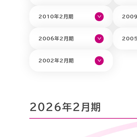
リ
営
ビ
経
2010年2月期
200
リ
方
リ
営
ー
2006年2月期
200
針
テ
理
ス
・
ィ
念
2002年2月期
戦
ト
・
略
ッ
社
採
プ
長
2026年2月期
用
メ
財
情
ッ
務
サ